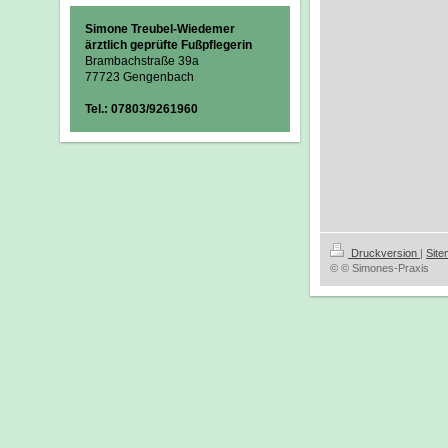
Simone Treubel-Wiedemer
ärztlich geprüfte Fußpflegerin
Brambachstraße 39a
77723 Gengenbach
Tel.:
07803/9261960
Druckversion
|
Sit
© © Simones-Praxis