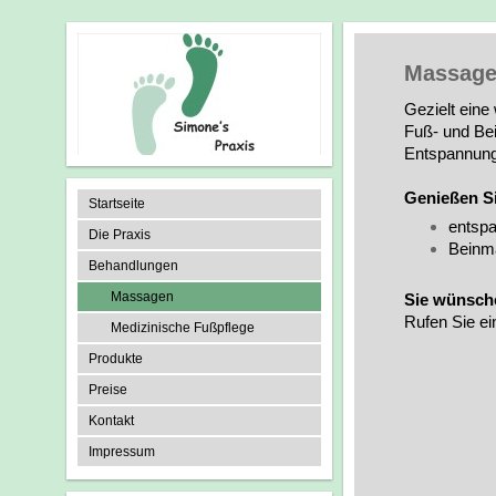
Massag
Gezielt eine
Fuß- und Be
Entspannung,
Genießen Si
Startseite
entsp
Die Praxis
Beinm
Behandlungen
Massagen
Sie wünsche
Rufen Sie ei
Medizinische Fußpflege
Produkte
Preise
Kontakt
Impressum